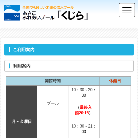
ご利用案内
利用案内
開館時間
休館日
10：30～
20：
30
プール
（
最終入
館
20:15
）
月～金曜日
10：30～
21：
00