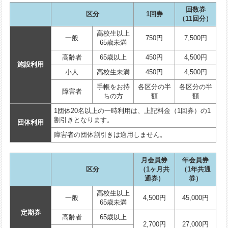
回数券
区分
1回券
（11回分）
高校生以上
一般
750円
7,500円
65歳未満
高齢者
65歳以上
450円
4,500円
施設利用
小人
高校生未満
450円
4,500円
手帳をお持
各区分の半
各区分の半
障害者
ちの方
額
額
1団体20名以上の一時利用は、上記料金（1回券）の1
割引きとなります。
団体利用
障害者の団体割引きは適用しません。
月会員券
年会員券
区分
（1ヶ月共
（1年共通
通券）
券）
高校生以上
一般
4,500円
45,000円
65歳未満
定期券
高齢者
65歳以上
2,700円
27,000円