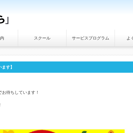
内
スクール
サービスプログラム
よ
います】
でお待ちしています！
！